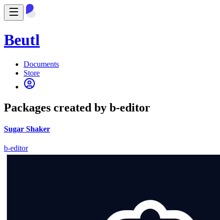
Beutl
Documents
Store
Packages created by b-editor
Sugar Shaker
b-editor