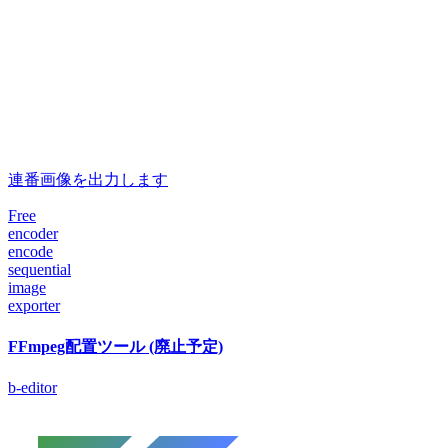
連番画像を出力します
Free
encoder
encode
sequential
image
exporter
FFmpeg配置ツール (廃止予定)
b-editor